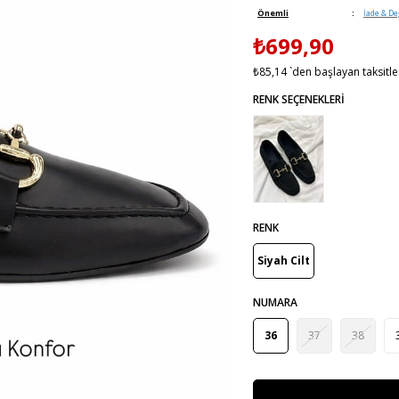
Önemli
:
İade & De
₺699,90
₺85,14
`den başlayan taksitle
RENK
Siyah Cilt
NUMARA
36
37
38