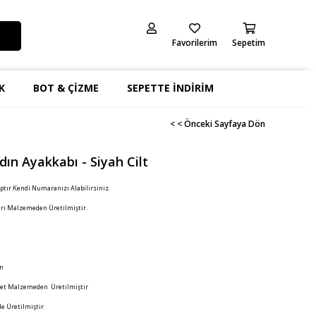
Favorilerim
Sepetim
K
BOT & ÇİZME
SEPETTE İNDİRİM
< < Önceki Sayfaya Dön
ın Ayakkabı - Siyah Cilt
ptır.Kendi Numaranızı Alabilirsiniz.
ri Malzemeden Üretilmiştir.
an
et Malzemeden Üretilmiştir
e Üretilmiştir