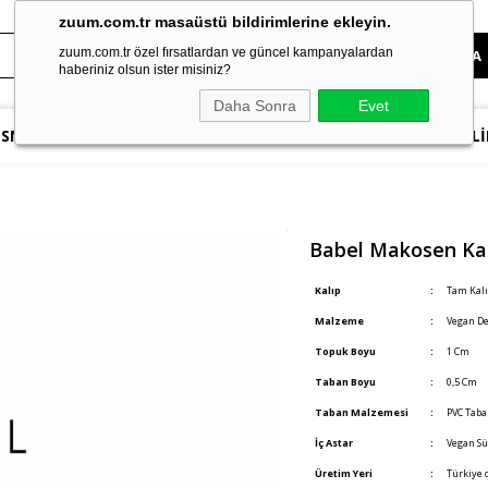
zuum.com.tr masaüstü bildirimlerine ekleyin.
zuum.com.tr özel fırsatlardan ve güncel kampanyalardan
haberiniz olsun ister misiniz?
Daha Sonra
Evet
SNEAKER
TOPUKLU AYAKKABILAR
SANDALET & TERLİ
Babel Makosen Kad
Kalıp
:
Tam Kalı
Malzeme
:
Vegan De
Topuk Boyu
:
1 Cm
Taban Boyu
:
0,5 Cm
Taban Malzemesi
:
PVC Tab
İç Astar
:
Vegan Sü
Üretim Yeri
:
Türkiye d