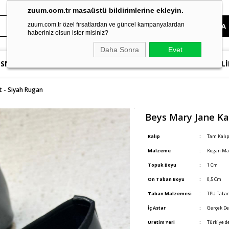
zuum.com.tr masaüstü bildirimlerine ekleyin.
zuum.com.tr özel fırsatlardan ve güncel kampanyalardan
haberiniz olsun ister misiniz?
Daha Sonra
Evet
SNEAKER
TOPUKLU AYAKKABILAR
SANDALET & TERLİ
t - Siyah Rugan
Beys Mary Jane Ka
Kalıp
:
Tam Kalıpt
Malzeme
:
Rugan Mal
Topuk Boyu
:
1 Cm
Ön Taban Boyu
:
0,5 Cm
Taban Malzemesi
:
TPU Taban
İç Astar
:
Gerçek De
Üretim Yeri
:
Türkiye de