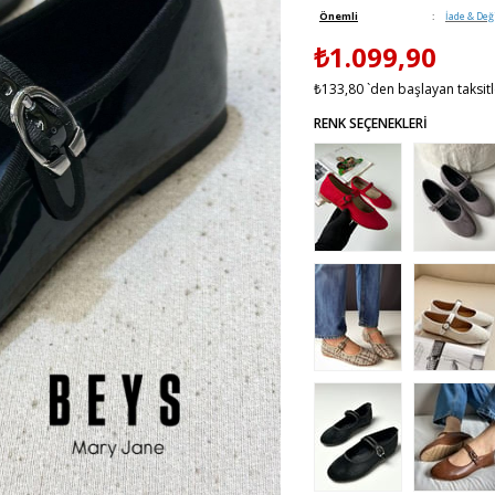
Önemli
:
İade & Değ
₺1.099,90
₺133,80
`den başlayan taksitl