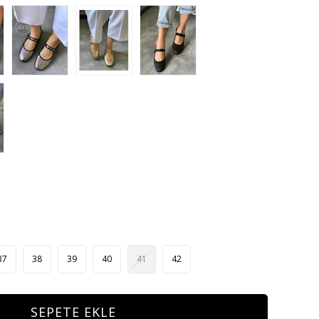
37
38
39
40
41
42