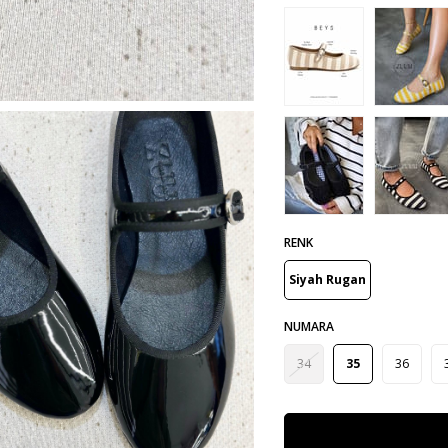
RENK
Siyah Rugan
NUMARA
34
35
36