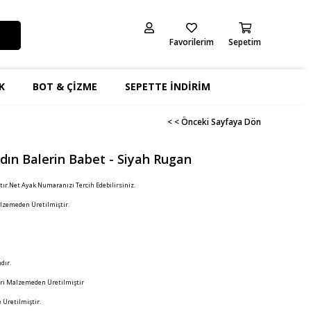
Favorilerim
Sepetim
K
BOT & ÇİZME
SEPETTE İNDİRİM
< < Önceki Sayfaya Dön
dın Balerin Babet - Siyah Rugan
ır.Net Ayak Numaranızı Tercih Edebilirsiniz.
zemeden Üretilmiştir.
dır.
ri Malzemeden Üretilmiştir
 Üretilmiştir.