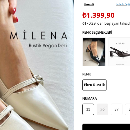
Önemli
:
İade & Değ
₺1.399,90
₺170,29
`den başlayan taksitl
RENK
Ekru Rustik
NUMARA
35
36
37