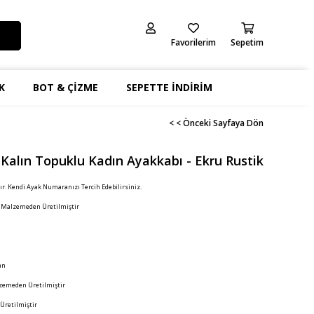
Favorilerim
Sepetim
K
BOT & ÇİZME
SEPETTE İNDİRİM
< < Önceki Sayfaya Dön
 Kalın Topuklu Kadın Ayakkabı - Ekru Rustik
ır. Kendi Ayak Numaranızı Tercih Edebilirsiniz.
i Malzemeden Üretilmiştir
an
zemeden Üretilmiştir
 Üretilmiştir