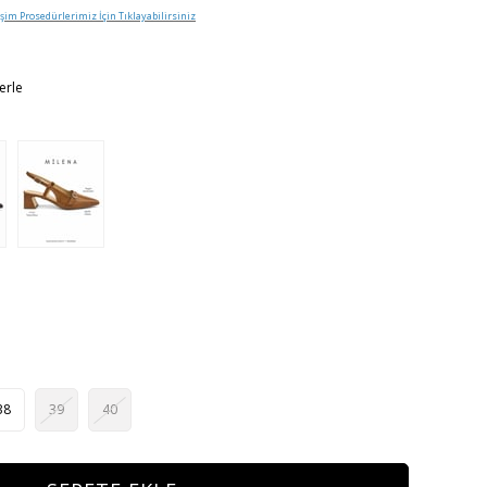
işim Prosedürlerimiz İçin Tıklayabilirsiniz
erle
38
39
40