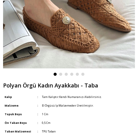
Polyan Örgü Kadın Ayakkabı - Taba
Kalıp
:
Tam Kalıptır.Kendi Numaranızı Alabilirsiniz.
Malzeme
:
El Örgüsü İp Malzemeden Üretilmiştir.
Topuk Boyu
:
1 Cm
Ön Taban Boyu
:
0,5 Cm
Taban Malzemesi
:
TPU Taban