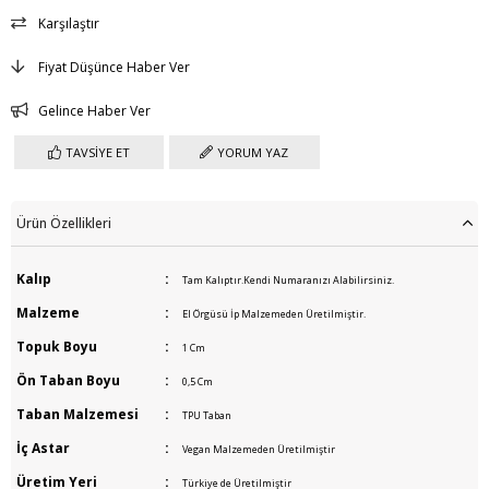
Karşılaştır
Fiyat Düşünce Haber Ver
Gelince Haber Ver
TAVSIYE ET
YORUM YAZ
Ürün Özellikleri
Kalıp
:
Tam Kalıptır.Kendi Numaranızı Alabilirsiniz.
Malzeme
:
El Örgüsü İp Malzemeden Üretilmiştir.
Topuk Boyu
:
1 Cm
Ön Taban Boyu
:
0,5 Cm
Taban Malzemesi
:
TPU Taban
İç Astar
:
Vegan Malzemeden Üretilmiştir
Üretim Yeri
:
Türkiye de Üretilmiştir