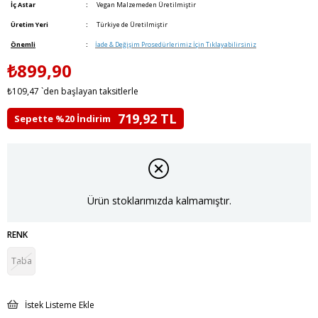
İç Astar
:
Vegan Malzemeden Üretilmiştir
Üretim Yeri
:
Türkiye de Üretilmiştir
Önemli
:
İade & Değişim Prosedürlerimiz İçin Tıklayabilirsiniz
₺899,90
₺109,47
`den başlayan taksitlerle
719,92 TL
Sepette %20 İndirim
Ürün stoklarımızda kalmamıştır.
RENK
Taba
İstek Listeme Ekle