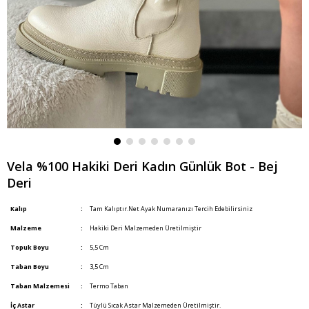
Vela %100 Hakiki Deri Kadın Günlük Bot - Bej
Deri
Kalıp
:
Tam Kalıptır.Net Ayak Numaranızı Tercih Edebilirsiniz
Malzeme
:
Hakiki Deri Malzemeden Üretilmiştir
Topuk Boyu
:
5,5 Cm
Taban Boyu
:
3,5 Cm
Taban Malzemesi
:
Termo Taban
İç Astar
:
Tüylü Sıcak Astar Malzemeden Üretilmiştir.