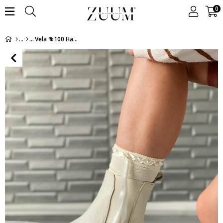
0
Vela %100 Hakiki Deri Kadın Günlük Bot - Bej Deri