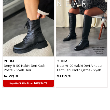
Ürün
ZUUM
ZUUM
Deny %100 Hakiki Deri Kadın
Near %100 Hakiki Deri Arkadan
Postal - Siyah Deri
Fermuarlı Kadın Çizme - Siyah
Deri
₺2.799,90
₺3.199,90
1679,94 TL
Sepette %40 İndirim