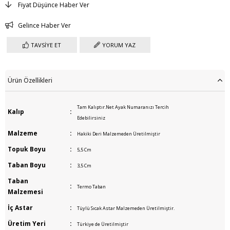
Fiyat Düşünce Haber Ver
Gelince Haber Ver
TAVSIYE ET
YORUM YAZ
Ürün Özellikleri
Tam Kalıptır.Net Ayak Numaranızı Tercih
Kalıp
:
Edebilirsiniz
Malzeme
:
Hakiki Deri Malzemeden Üretilmiştir
Topuk Boyu
:
5,5 Cm
Taban Boyu
:
3,5 Cm
Taban
:
Termo Taban
Malzemesi
İç Astar
:
Tüylü Sıcak Astar Malzemeden Üretilmiştir.
Üretim Yeri
:
Türkiye de Üretilmiştir