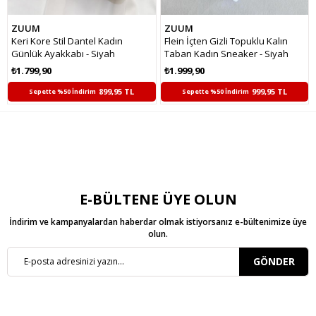
ZUUM
ZUUM
Keri Kore Stil Dantel Kadın
Flein İçten Gizli Topuklu Kalın
Günlük Ayakkabı - Siyah
Taban Kadın Sneaker - Siyah
₺1.799,90
₺1.999,90
899,95 TL
999,95 TL
Sepette %50 İndirim
Sepette %50 İndirim
E-BÜLTENE ÜYE OLUN
İndirim ve kampanyalardan haberdar olmak istiyorsanız e-bültenimize üye
olun.
GÖNDER