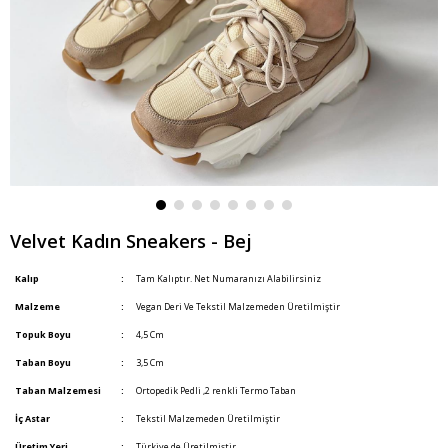
Velvet Kadın Sneakers - Bej
Kalıp
:
Tam Kalıptır. Net Numaranızı Alabilirsiniz
Malzeme
:
Vegan Deri Ve Tekstil Malzemeden Üretilmiştir
Topuk Boyu
:
4,5 Cm
Taban Boyu
:
3,5 Cm
Taban Malzemesi
:
Ortopedik Pedli ,2 renkli Termo Taban
İç Astar
:
Tekstil Malzemeden Üretilmiştir
Üretim Yeri
:
Türkiye de Üretilmiştir