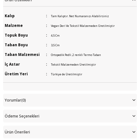
Kalıp
:
Tam Kalıptır. Net Numaranızı Alabilirsiniz
Malzeme
:
Vegan Deri Ve Tekstil Malzemeden Üretilmiştir
Topuk Boyu
:
4,5 Cm
Taban Boyu
:
3,5 Cm
Taban Malzemesi
:
Ortopedik Pedli ,2 renkli Termo Taban
İç Astar
:
Tekstil Malzemeden Üretilmiştir
Üretim Yeri
:
Türkiye de Üretilmiştir
Yorumlar
(0)
Ödeme Seçenekleri
Ürün Önerileri